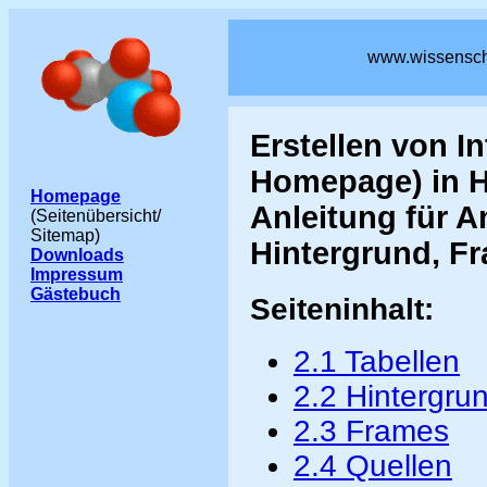
www.wissenschaf
Erstellen von I
Homepage) in 
Homepage
Anleitung für An
(Seitenübersicht/
Sitemap)
Hintergrund, F
Downloads
Impressum
Gästebuch
Seiteninhalt:
2.1 Tabellen
2.2 Hintergru
2.3 Frames
2.4 Quellen