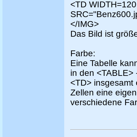
<TD WIDTH=120
SRC="Benz600.
</IMG>
Das Bild ist größe
Farbe:
Eine Tabelle ka
in den <TABLE> 
<TD> insgesamt o
Zellen eine eige
verschiedene F