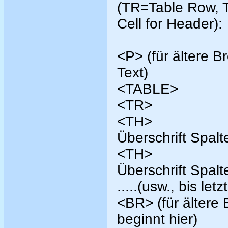
(TR=Table Row, T
Cell for Header):
<P> (für ältere 
Text)
<TABLE>
<TR>
<TH>
Überschrift Spalt
<TH>
Überschrift Spalt
.....(usw., bis let
<BR> (für ältere 
beginnt hier)