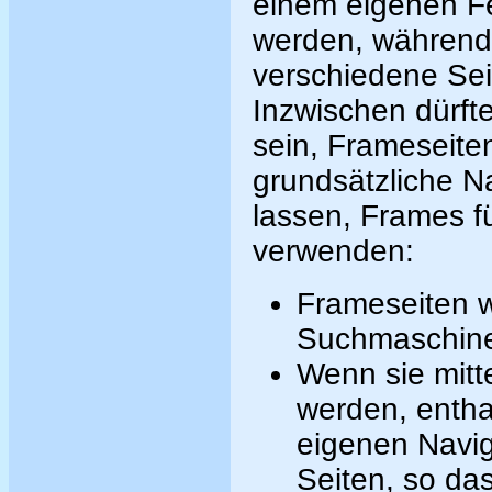
einem eigenen Fe
werden, während 
verschiedene Seit
Inzwischen dürft
sein, Frameseite
grundsätzliche N
lassen, Frames fü
verwenden:
Frameseiten 
Suchmaschinen
Wenn sie mit
werden, entha
eigenen Naviga
Seiten, so da