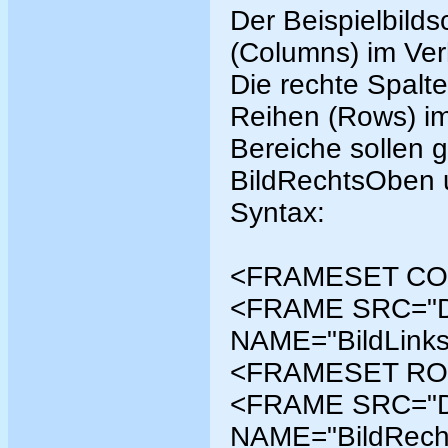
Der Beispielbilds
(Columns) im Ver
Die rechte Spalte 
Reihen (Rows) im
Bereiche sollen 
BildRechtsOben u
Syntax:
<FRAMESET CO
<FRAME SRC="Da
NAME="BildLinks
<FRAMESET RO
<FRAME SRC="Da
NAME="BildRech