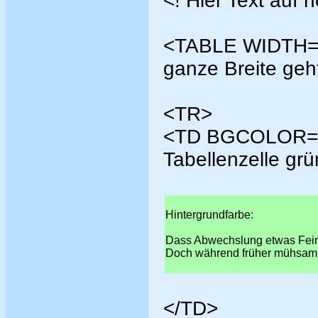
<! Hier Text auf
<TABLE WIDTH="1
ganze Breite geh
<TR>
<TD BGCOLOR="#
Tabellenzelle gr
Hintergrundfarbe:
Dass Abwechslung etwas Feines
Doch während früher mühsam mi
</TD>