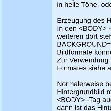
in helle Töne, od
Erzeugung des Hi
In den <BODY> -T
weiteren dort st
BACKGROUND="Bi
Bildformate könn
Zur Verwendung d
Formates siehe 
Normalerweise be
Hintergrundbild m
<BODY> -Tag a
dann ist das Hinte