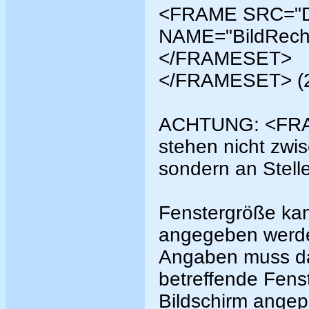
<FRAME SRC="Da
NAME="BildRech
</FRAMESET>
</FRAMESET> (2
ACHTUNG: <FR
stehen nicht z
sondern an Stel
Fenstergröße kann
angegeben werde
Angaben muss dab
betreffende Fens
Bildschirm angep