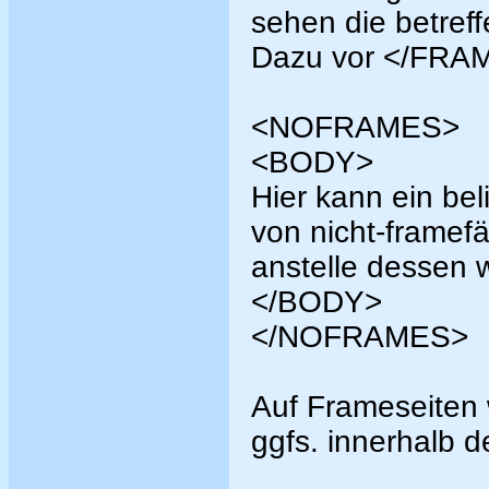
sehen die betreff
Dazu vor </FRAM
<NOFRAMES>
<BODY>
Hier kann ein bel
von nicht-framef
anstelle dessen w
</BODY>
</NOFRAMES>
Auf Frameseiten 
ggfs. innerhalb 